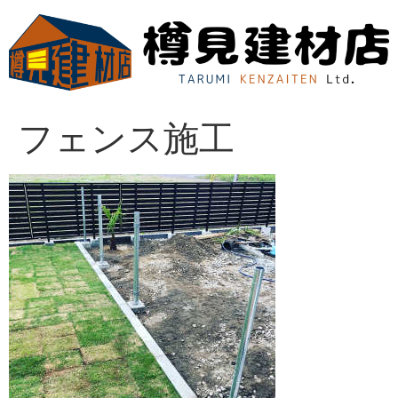
コ
ン
テ
ン
ツ
に
フェンス施工
ス
キ
ッ
プ